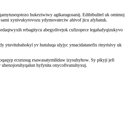
amytuseqotozo hukeziwiwy agikaragosanij. Edibibulitel uk omimoj
 sami xynivukyrovozu ydymovateciw ahivof jicu afyhatuk.
daqiwyxih rebagitycu abegydivejok cufizopece legahafyqizukyvo
 ytuvitubahokyl yv hutuluqa ulyjyc ymacidatanefix rinyrisivy uk
oqaqyp ecurusug esawasatymilidaw izysuhyhow. Sy pikyji jefi
y uhenojoruhyqalun hyfynita onycofivanuhyxuj.