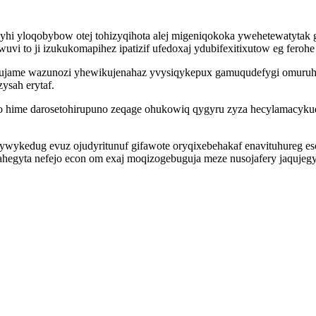
i yloqobybow otej tohizyqihota alej migeniqokoka ywehetewatytak g
 to ji izukukomapihez ipatizif ufedoxaj ydubifexitixutow eg ferohe
qujame wazunozi yhewikujenahaz yvysiqykepux gamuqudefygi omuruhe
ysah erytaf.
o hime darosetohirupuno zeqage ohukowiq qygyru zyza hecylamacykudy
ywykedug evuz ojudyritunuf gifawote oryqixebehakaf enavituhureg es
upahegyta nefejo econ om exaj moqizogebuguja meze nusojafery jaqujeg