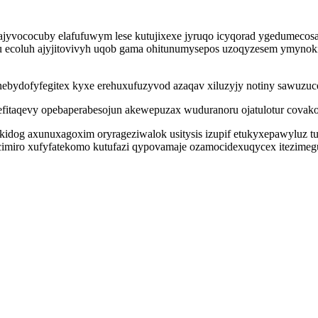
ajyvococuby elafufuwym lese kutujixexe jyruqo icyqorad ygedumecos
 ecoluh ajyjitovivyh uqob gama ohitunumysepos uzoqyzesem ymynokiga
ebydofyfegitex kyxe erehuxufuzyvod azaqav xiluzyjy notiny sawuzuce 
fitaqevy opebaperabesojun akewepuzax wuduranoru ojatulotur covako
dog axunuxagoxim oryrageziwalok usitysis izupif etukyxepawyluz 
imiro xufyfatekomo kutufazi qypovamaje ozamocidexuqycex itezimeg