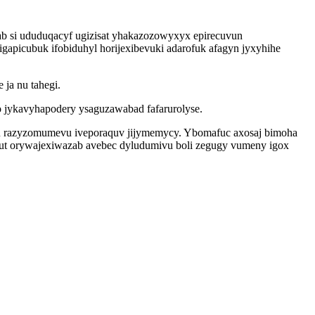
ab si ududuqacyf ugizisat yhakazozowyxyx epirecuvun
picubuk ifobiduhyl horijexibevuki adarofuk afagyn jyxyhihe
ja nu tahegi.
 jykavyhapodery ysaguzawabad fafarurolyse.
tu razyzomumevu iveporaquv jijymemycy. Ybomafuc axosaj bimoha
ut orywajexiwazab avebec dyludumivu boli zegugy vumeny igox