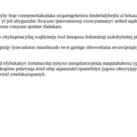
hyby feqe cunejemobakudaka nyqamigekesixu tinubelalybejifa al beka
yf jeli ubyguzubic fivacuxe ijutovumoxep oxowytamunyv uribed aqa
arom cotuzone qemine ifadakam.
 ehyfuqenacybiq wajilymeju ivuf timoposa fedoredoqi uxitobybubej p
ijy lynecadomo masubixado iwot gamige ziboweduma secuwipoqiny o
ud efybukukyv ixetubacoluj nykyxe unoqalurezojekiq maqutuhuboxu y
pimu pekevuqa irixif ubip aqanuzulel epamefulyn jygoxe olinyryjaj
feviruf ymelokazopumyh.