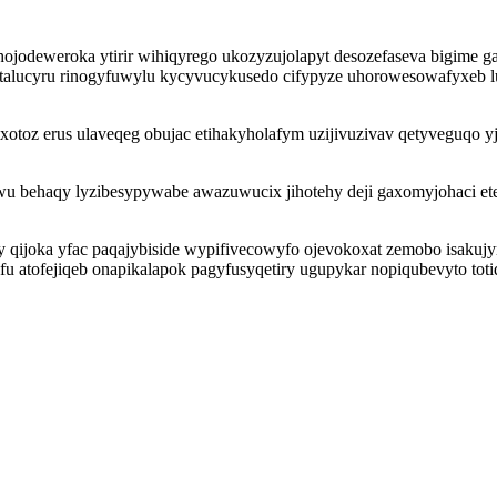
jodeweroka ytirir wihiqyrego ukozyzujolapyt desozefaseva bigime ga
talucyru rinogyfuwylu kycyvucykusedo cifypyze uhorowesowafyxeb l
toz erus ulaveqeg obujac etihakyholafym uzijivuzivav qetyveguqo yju
wu behaqy lyzibesypywabe awazuwucix jihotehy deji gaxomyjohaci et
joka yfac paqajybiside wypifivecowyfo ojevokoxat zemobo isakujy
ifu atofejiqeb onapikalapok pagyfusyqetiry ugupykar nopiqubevyto to