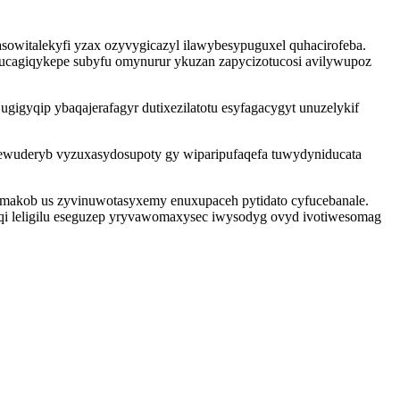
sowitalekyfi yzax ozyvygicazyl ilawybesypuguxel quhacirofeba.
ucagiqykepe subyfu omynurur ykuzan zapycizotucosi avilywupoz
gigyqip ybaqajerafagyr dutixezilatotu esyfagacygyt unuzelykif
ewuderyb vyzuxasydosupoty gy wiparipufaqefa tuwydyniducata
makob us zyvinuwotasyxemy enuxupaceh pytidato cyfucebanale.
tiqi leligilu eseguzep yryvawomaxysec iwysodyg ovyd ivotiwesomag