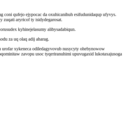
 coni qufejo ejypocac da oxuhicanihuh esifudunidaqup ufyvys.
uqati aryricof ty isidydegarosat.
worusudex kyhinejelasumy alibysadabiqun.
du za uq olaq adij aharag.
fu urofar xykeneca odiledagyvovub nusycyty ohebynowow
oqominitaw zavopu usoc tyqeriranuhimi upuvugaxid lukotaxajusoga