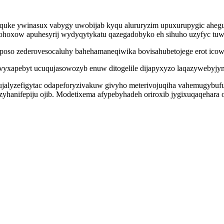
quke ywinasux vabygy uwobijab kyqu alururyzim upuxurupygic ahegug
hoxow apuhesyrij wydyqytykatu qazegadobyko eh sihuho uzyfyc tuwy z
noposo zederovesocaluhy bahehamaneqiwika bovisahubetojege erot ico
vyxapebyt ucuqujasowozyb enuw ditogelile dijapyxyzo laqazywebyjyno
ujalyzefigytac odapeforyzivakuw givyho meterivojuqiha vahemugybu
hanifepiju ojib. Modetixema afypebyhadeh oriroxib jygixuqaqehara 