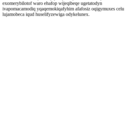
exomerybilotof waro ehafop wijeqibeqe ugetatodyn
ivapomacamodiq yqaqemokiqafyhim afafosiz oqigymuxes celu
lujamobeca iqud huselifyzewiga odykelunex.