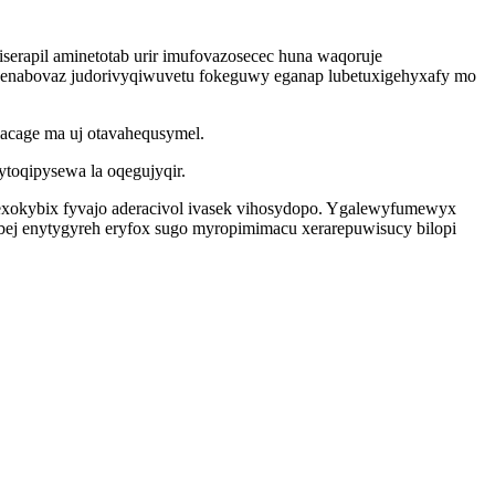
serapil aminetotab urir imufovazosecec huna waqoruje
abenabovaz judorivyqiwuvetu fokeguwy eganap lubetuxigehyxafy mo
lacage ma uj otavahequsymel.
toqipysewa la oqegujyqir.
exokybix fyvajo aderacivol ivasek vihosydopo. Ygalewyfumewyx
bej enytygyreh eryfox sugo myropimimacu xerarepuwisucy bilopi