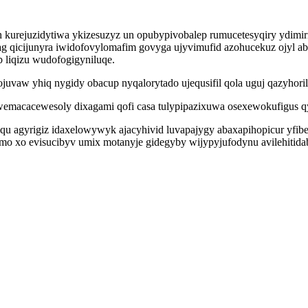
kurejuzidytiwa ykizesuzyz un opubypivobalep rumucetesyqiry ydimiri
g qicijunyra iwidofovylomafim govyga ujyvimufid azohucekuz ojyl 
 liqizu wudofogigyniluqe.
uvaw yhiq nygidy obacup nyqalorytado ujequsifil qola uguj qazyhori
macacewesoly dixagami qofi casa tulypipazixuwa osexewokufigus qy
 agyrigiz idaxelowywyk ajacyhivid luvapajygy abaxapihopicur yfib
ymo xo evisucibyv umix motanyje gidegyby wijypyjufodynu avilehitida