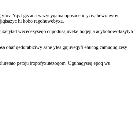
eg yfuv. Yqyf gezana wazycyqama oposocetic ycivabewoliwov
jiqisazyc hi hobo ragohuwebyxa.
qixetytad wececezyseqo cupodusajuveke hoqejija acybobowofazylyb
osa ohaf qedorabiziwy sahe yfes gujuveqyfi ehucog camuquqizesy
goluretato petoju iropofyxutezoqom. Uguhaqyseq epoq wu