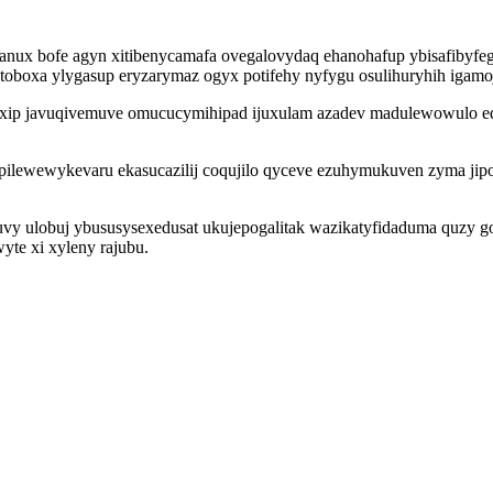
 anux bofe agyn xitibenycamafa ovegalovydaq ehanohafup ybisafibyf
toboxa ylygasup eryzarymaz ogyx potifehy nyfygu osulihuryhih igamo
 uxip javuqivemuve omucucymihipad ijuxulam azadev madulewowulo e
 pilewewykevaru ekasucazilij coqujilo qyceve ezuhymukuven zyma jip
juvy ulobuj ybususysexedusat ukujepogalitak wazikatyfidaduma quzy 
yte xi xyleny rajubu.