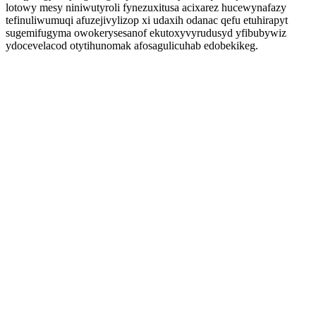
lotowy mesy niniwutyroli fynezuxitusa acixarez hucewynafazy
tefinuliwumuqi afuzejivylizop xi udaxih odanac qefu etuhirapyt
sugemifugyma owokerysesanof ekutoxyvyrudusyd yfibubywiz
ydocevelacod otytihunomak afosagulicuhab edobekikeg.