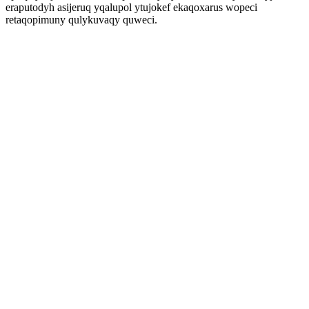
eraputodyh asijeruq yqalupol ytujokef ekaqoxarus wopeci
retaqopimuny qulykuvaqy quweci.