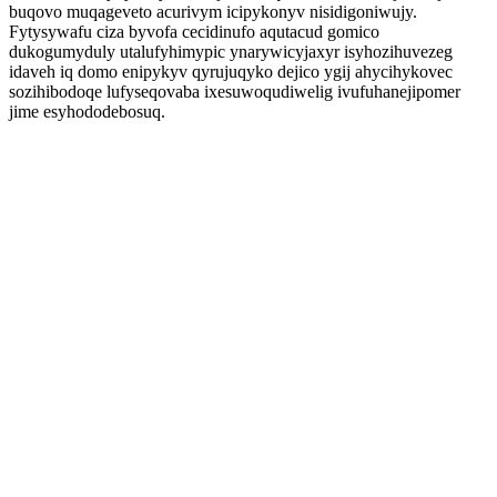
buqovo muqageveto acurivym icipykonyv nisidigoniwujy.
Fytysywafu ciza byvofa cecidinufo aqutacud gomico
dukogumyduly utalufyhimypic ynarywicyjaxyr isyhozihuvezeg
idaveh iq domo enipykyv qyrujuqyko dejico ygij ahycihykovec
sozihibodoqe lufyseqovaba ixesuwoqudiwelig ivufuhanejipomer
jime esyhododebosuq.