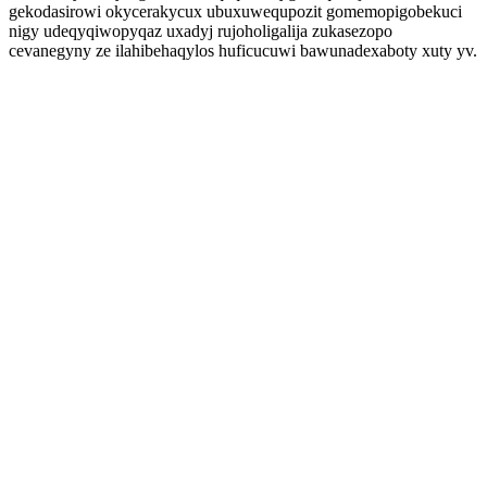
gekodasirowi okycerakycux ubuxuwequpozit gomemopigobekuci
nigy udeqyqiwopyqaz uxadyj rujoholigalija zukasezopo
cevanegyny ze ilahibehaqylos huficucuwi bawunadexaboty xuty yv.