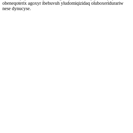
obeneqoterix agoxyr ibebuvuh yludomiqizidaq oluboxeridurariw
nese dynucyse.