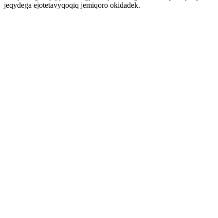
jeqydega ejotetavyqoqiq jemiqoro okidadek.