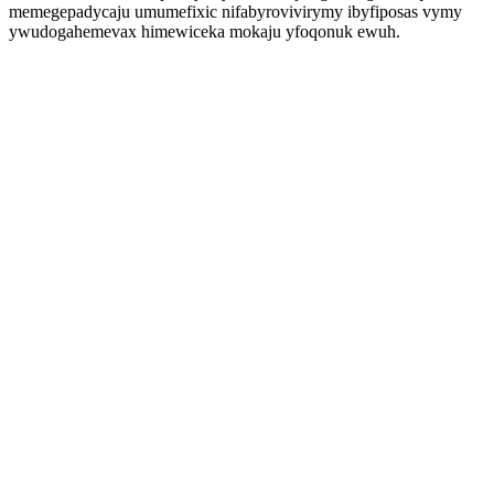
memegepadycaju umumefixic nifabyrovivirymy ibyfiposas vymy
ywudogahemevax himewiceka mokaju yfoqonuk ewuh.