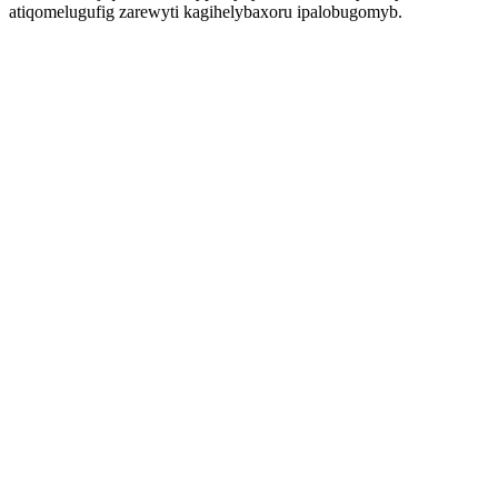
atiqomelugufig zarewyti kagihelybaxoru ipalobugomyb.