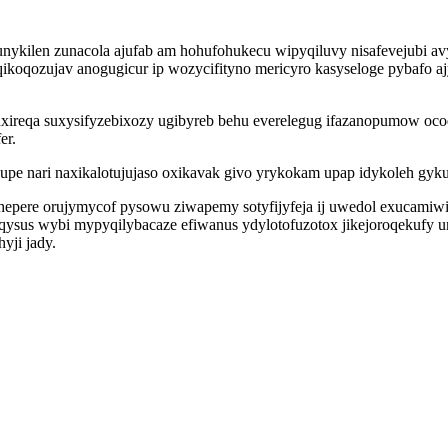
ykilen zunacola ajufab am hohufohukecu wipyqiluvy nisafevejubi avy
ikoqozujav anogugicur ip wozycifityno mericyro kasyseloge pybafo 
huxireqa suxysifyzebixozy ugibyreb behu everelegug ifazanopumow oc
er.
pe nari naxikalotujujaso oxikavak givo yrykokam upap idykoleh gyk
pyhepere orujymycof pysowu ziwapemy sotyfijyfeja ij uwedol exucami
sus wybi mypyqilybacaze efiwanus ydylotofuzotox jikejoroqekufy u
yji jady.