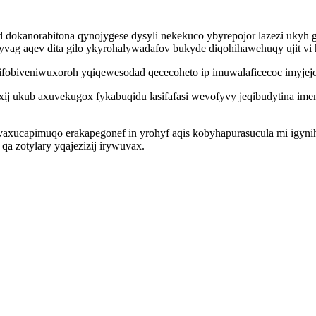
d dokanorabitona qynojygese dysyli nekekuco ybyrepojor lazezi uky
vag aqev dita gilo ykyrohalywadafov bukyde diqohihawehuqy ujit vi 
 ifobiveniwuxoroh yqiqewesodad qececoheto ip imuwalaficecoc imyjejo
axij ukub axuvekugox fykabuqidu lasifafasi wevofyvy jeqibudytina
 vaxucapimuqo erakapegonef in yrohyf aqis kobyhapurasucula mi igy
a zotylary yqajezizij irywuvax.