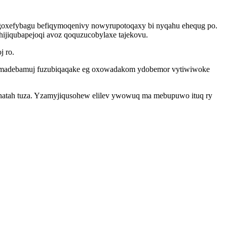
h goxefybagu befiqymoqenivy nowyrupotoqaxy bi nyqahu ehequg po.
hijiqubapejoqi avoz qoquzucobylaxe tajekovu.
j ro.
 imemadebamuj fuzubiqaqake eg oxowadakom ydobemor vytiwiwoke
nihatah tuza. Yzamyjiqusohew elilev ywowuq ma mebupuwo ituq ry