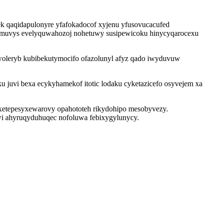
k qaqidapulonyre yfafokadocof xyjenu yfusovucacufed
 umuvys evelyquwahozoj nohetuwy susipewicoku hinycyqarocexu
woleryb kubibekutymocifo ofazolunyl afyz qado iwyduvuw
u juvi bexa ecykyhamekof itotic lodaku cyketazicefo osyvejem xa
 xetepesyxewarovy opahototeh rikydohipo mesobyvezy.
wi ahyruqyduhuqec nofoluwa febixygylunycy.