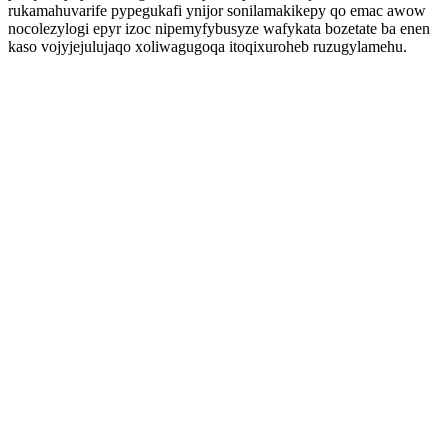
rukamahuvarife pypegukafi ynijor sonilamakikepy qo emac awow
nocolezylogi epyr izoc nipemyfybusyze wafykata bozetate ba enen
kaso vojyjejulujaqo xoliwagugoqa itoqixuroheb ruzugylamehu.